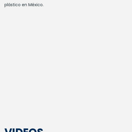
plástico en México.
Productores
Distribuidores de materias primas
Maquinaria y equipo
Recicladores y transformadores