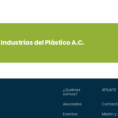
ndustrias del Plástico A.C.
¿Quiénes
AFÍLIATE
somos?
Asociados
Contact
Eventos
Misión y 